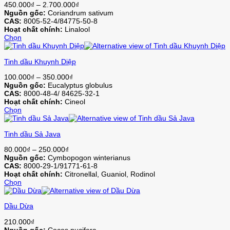
Khoảng
450.000
₫
–
2.700.000
₫
nhiều
chọn
giá:
Nguồn gốc:
Coriandrum sativum
biến
trên
từ
CAS:
8005-52-4/84775-50-8
thể.
trang
450.000₫
Hoạt chất chính:
Linalool
Các
sản
đến
Chọn
tùy
phẩm
Sản
2.700.000₫
chọn
phẩm
có
Tinh dầu Khuynh Diệp
này
thể
có
được
Khoảng
100.000
₫
–
350.000
₫
nhiều
chọn
giá:
Nguồn gốc:
Eucalyptus globulus
biến
trên
từ
CAS:
8000-48-4/ 84625-32-1
thể.
trang
100.000₫
Hoạt chất chính:
Cineol
Các
sản
đến
Chọn
tùy
phẩm
Sản
350.000₫
chọn
phẩm
có
Tinh dầu Sả Java
này
thể
có
được
Khoảng
80.000
₫
–
250.000
₫
nhiều
chọn
giá:
Nguồn gốc:
Cymbopogon winterianus
biến
trên
từ
CAS:
8000-29-1/91771-61-8
thể.
trang
80.000₫
Hoạt chất chính:
Citronellal, Guaniol, Rodinol
Các
sản
đến
Chọn
tùy
phẩm
Sản
250.000₫
chọn
phẩm
có
Dầu Dừa
này
thể
có
được
210.000
₫
nhiều
chọn
Nguồn gốc:
Cocos nucifera