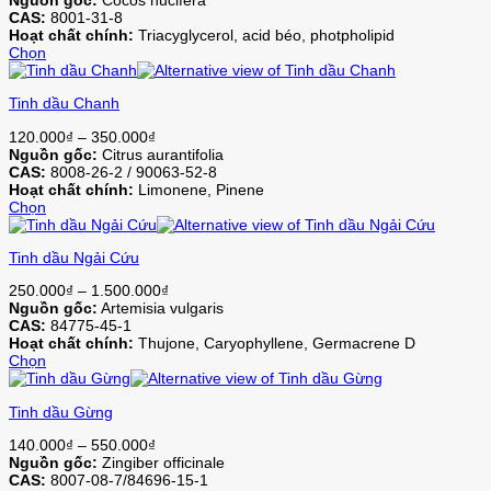
biến
trên
CAS:
8001-31-8
thể.
trang
Hoạt chất chính:
Triacyglycerol, acid béo, photpholipid
Các
sản
Chọn
tùy
phẩm
Sản
chọn
phẩm
có
Tinh dầu Chanh
này
thể
có
được
Khoảng
120.000
₫
–
350.000
₫
nhiều
chọn
giá:
Nguồn gốc:
Citrus aurantifolia
biến
trên
từ
CAS:
8008-26-2 / 90063-52-8
thể.
trang
120.000₫
Hoạt chất chính:
Limonene, Pinene
Các
sản
đến
Chọn
tùy
phẩm
Sản
350.000₫
chọn
phẩm
có
Tinh dầu Ngải Cứu
này
thể
có
được
Khoảng
250.000
₫
–
1.500.000
₫
nhiều
chọn
giá:
Nguồn gốc:
Artemisia vulgaris
biến
trên
từ
CAS:
84775-45-1
thể.
trang
250.000₫
Hoạt chất chính:
Thujone, Caryophyllene, Germacrene D
Các
sản
đến
Chọn
tùy
phẩm
Sản
1.500.000₫
chọn
phẩm
có
Tinh dầu Gừng
này
thể
có
được
Khoảng
140.000
₫
–
550.000
₫
nhiều
chọn
giá:
Nguồn gốc:
Zingiber officinale
biến
trên
từ
CAS:
8007-08-7/84696-15-1
thể.
trang