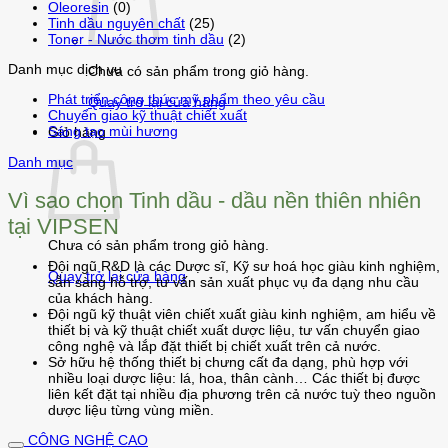
Oleoresin
(0)
Tinh dầu nguyên chất
(25)
Toner - Nước thơm tinh dầu
(2)
Danh mục dịch vụ
Chưa có sản phẩm trong giỏ hàng.
Phát triển công thức mỹ phẩm theo yêu cầu
Quay trở lại cửa hàng
Chuyển giao kỹ thuật chiết xuất
Sáng tạo mùi hương
Giỏ hàng
Danh mục
Vì sao chọn Tinh dầu - dầu nền thiên nhiên
tại VIPSEN
Chưa có sản phẩm trong giỏ hàng.
Đội ngũ R&D là các Dược sĩ, Kỹ sư hoá học giàu kinh nghiệm,
Quay trở lại cửa hàng
sẵn sàng hỗ trợ, tư vấn sản xuất phục vụ đa dạng nhu cầu
của khách hàng.
Đội ngũ kỹ thuật viên chiết xuất giàu kinh nghiệm, am hiểu về
thiết bị và kỹ thuật chiết xuất dược liệu, tư vấn chuyển giao
công nghệ và lắp đặt thiết bị chiết xuất trên cả nước.
Sở hữu hệ thống thiết bị chưng cất đa dạng, phù hợp với
nhiều loại dược liệu: lá, hoa, thân cành… Các thiết bị được
liên kết đặt tại nhiều địa phương trên cả nước tuỳ theo nguồn
dược liệu từng vùng miền.
CÔNG NGHỆ CAO