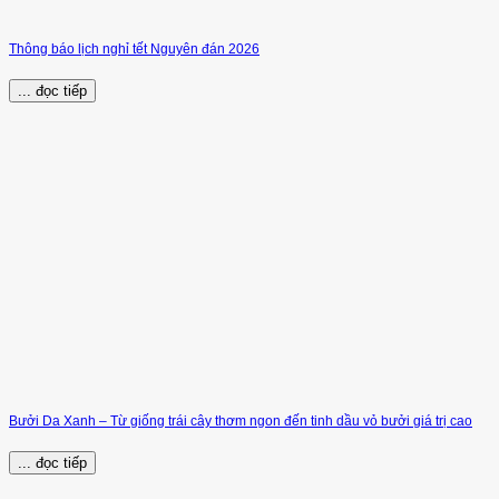
Thông báo lịch nghỉ tết Nguyên đán 2026
... đọc tiếp
Bưởi Da Xanh – Từ giống trái cây thơm ngon đến tinh dầu vỏ bưởi giá trị cao
... đọc tiếp