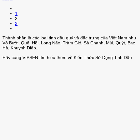
phẩm
Sản
2.900.000₫
chọn
phẩm
có
1
này
thể
2
có
được
3
nhiều
chọn
biến
trên
thể.
trang
Thành phần là các loại tinh dầu quý và đặc trưng của Việt Nam như
Các
sản
Vỏ Bưởi, Quế, Hồi, Long Não, Tràm Gió, Sả Chanh, Mùi, Quýt, Bạc
tùy
phẩm
Hà, Khuynh Diệp...
chọn
có
Hãy cùng VIPSEN tìm hiểu thêm về Kiến Thức Sử Dụng Tinh Dầu
thể
được
chọn
trên
trang
sản
phẩm