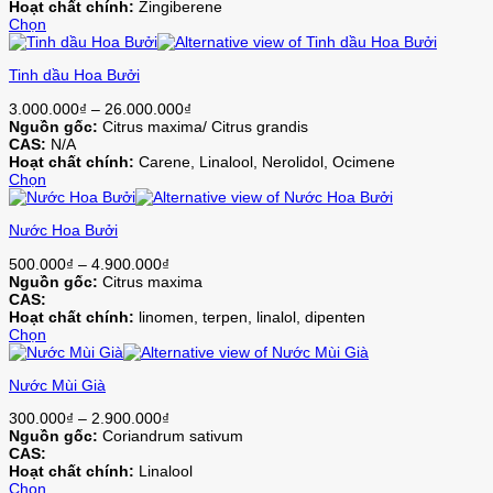
140.000₫
Hoạt chất chính:
Zingiberene
Các
sản
đến
Chọn
tùy
phẩm
Sản
550.000₫
chọn
phẩm
có
Tinh dầu Hoa Bưởi
này
thể
có
được
Khoảng
3.000.000
₫
–
26.000.000
₫
nhiều
chọn
giá:
Nguồn gốc:
Citrus maxima/ Citrus grandis
biến
trên
từ
CAS:
N/A
thể.
trang
3.000.000₫
Hoạt chất chính:
Carene, Linalool, Nerolidol, Ocimene
Các
sản
đến
Chọn
tùy
phẩm
Sản
26.000.000₫
chọn
phẩm
có
Nước Hoa Bưởi
này
thể
có
được
Khoảng
500.000
₫
–
4.900.000
₫
nhiều
chọn
giá:
Nguồn gốc:
Citrus maxima
biến
trên
từ
CAS:
thể.
trang
500.000₫
Hoạt chất chính:
linomen, terpen, linalol, dipenten
Các
sản
đến
Chọn
tùy
phẩm
Sản
4.900.000₫
chọn
phẩm
có
Nước Mùi Già
này
thể
có
được
Khoảng
300.000
₫
–
2.900.000
₫
nhiều
chọn
giá:
Nguồn gốc:
Coriandrum sativum
biến
trên
từ
CAS:
thể.
trang
300.000₫
Hoạt chất chính:
Linalool
Các
sản
đến
Chọn
tùy