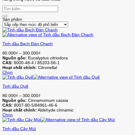
Sản phẩm
Tinh dầu Bạch Đàn Chanh
Khoảng
80.000
₫
–
300.000
₫
giá:
Nguồn gốc:
Eucalyptus citriodora
từ
CAS:
8000-48-4 / 85203-56-1
80.000₫
Hoạt chất chính:
Citronellal
đến
Chọn
Sản
300.000₫
phẩm
Tinh dầu Quế
này
có
Khoảng
80.000
₫
–
300.000
₫
nhiều
giá:
Nguồn gốc:
Cinnamomum cassia
biến
từ
CAS:
8007-80-5/84961-46-6
thể.
80.000₫
Hoạt chất chính:
Aldehyde cinnamic
Các
đến
Chọn
tùy
Sản
300.000₫
chọn
phẩm
có
Tinh dầu Cây Mùi
này
thể
có
được