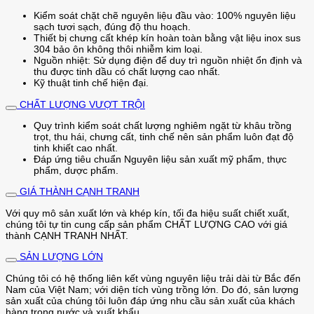
Kiểm soát chặt chẽ nguyên liệu đầu vào: 100% nguyên liệu
sạch tươi sạch, đúng độ thu hoạch.
Thiết bị chưng cất khép kín hoàn toàn bằng vật liệu inox sus
304 bảo ôn không thôi nhiễm kim loại.
Nguồn nhiệt: Sử dụng điện để duy trì nguồn nhiệt ổn định và
thu được tinh dầu có chất lượng cao nhất.
Kỹ thuật tinh chế hiện đại.
CHẤT LƯỢNG VƯỢT TRỘI
Quy trình kiểm soát chất lượng nghiêm ngặt từ khâu trồng
trọt, thu hái, chưng cất, tinh chế nên sản phẩm luôn đạt độ
tinh khiết cao nhất.
Đáp ứng tiêu chuẩn Nguyên liệu sản xuất mỹ phẩm, thực
phẩm, dược phẩm.
GIÁ THÀNH CẠNH TRANH
Với quy mô sản xuất lớn và khép kín, tối đa hiệu suất chiết xuất,
chúng tôi tự tin cung cấp sản phẩm CHẤT LƯỢNG CAO với giá
thành CẠNH TRANH NHẤT.
SẢN LƯỢNG LỚN
Chúng tôi có hệ thống liên kết vùng nguyên liệu trải dài từ Bắc đến
Nam của Việt Nam; với diện tích vùng trồng lớn. Do đó, sản lượng
sản xuất của chúng tôi luôn đáp ứng nhu cầu sản xuất của khách
hàng trong nước và xuất khẩu.