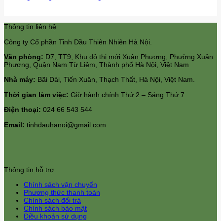
Thông tin liên hệ
Công ty Cổ phần Tinh Dầu Thiên Nhiên Hà Nội.
Văn phòng:
D7, TT9, Khu đô thị mới Xuân Phương, Phường Xuân
Phương, Quận Nam Từ Liêm, Thành phố Hà Nội, Việt Nam
Nhà máy:
Bãi Dài, Tiến Xuân, Thạch Thất, Hà Nội, Việt Nam.
Thời gian làm việc:
Giờ hành chính Thứ 2 – Sáng Thứ 7
Điện thoại:
024 66 543 544
Email:
tinhdauhanoi@gmail.com
Thông tin hỗ trợ
Chính sách vận chuyển
Phương thức thanh toán
Chính sách đổi trả
Chính sách bảo mật
Điều khoản sử dụng