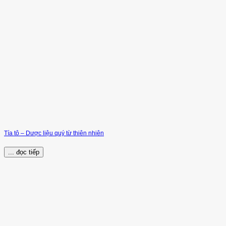
Tía tô – Dược liệu quý từ thiên nhiên
... đọc tiếp