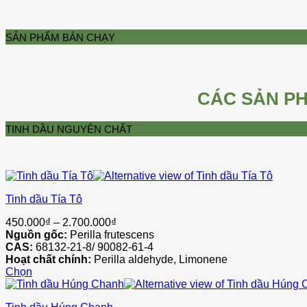
SẢN PHẨM BÁN CHẠY
CÁC SẢN PH
TINH DẦU NGUYÊN CHẤT
Tinh dầu Tía Tô
Khoảng
450.000
₫
–
2.700.000
₫
giá:
Nguồn gốc:
Perilla frutescens
từ
CAS:
68132-21-8/ 90082-61-4
450.000₫
Hoạt chất chính:
Perilla aldehyde, Limonene
đến
Chọn
Sản
2.700.000₫
phẩm