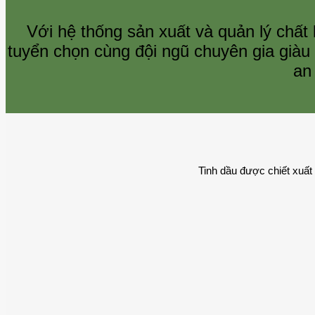
Với hệ thống sản xuất và quản lý ch
tuyển chọn cùng đội ngũ chuyên gia già
an
Tinh dầu được chiết xuất