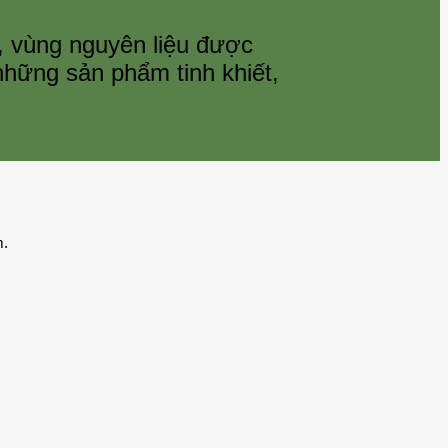
, vùng nguyên liệu được
hững sản phẩm tinh khiết,
m.