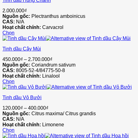
Tinh dầu Húng Chanh
này
có
2.000.000
₫
nhiều
Nguồn gốc:
Plectranthus amboinicus
biến
CAS:
N/A
thể.
Hoạt chất chính:
Carvacrol
Các
Chọn
tùy
Sản
chọn
phẩm
có
Tinh dầu Cây Mùi
này
thể
có
được
Khoảng
450.000
₫
–
2.700.000
₫
nhiều
chọn
giá:
Nguồn gốc:
Coriandrum sativum
biến
trên
từ
CAS:
8005-52-4/84775-50-8
thể.
trang
450.000₫
Hoạt chất chính:
Linalool
Các
sản
đến
Chọn
tùy
phẩm
Sản
2.700.000₫
chọn
phẩm
có
Tinh dầu Vỏ Bưởi
này
thể
có
được
Khoảng
120.000
₫
–
400.000
₫
nhiều
chọn
giá:
Nguồn gốc:
Citrus maxima/ Citrus grandis
biến
trên
từ
CAS:
N/A
thể.
trang
120.000₫
Hoạt chất chính:
Limonene
Các
sản
đến
Chọn
tùy
phẩm
Sản
400.000₫
chọn