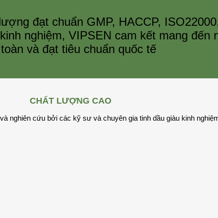
ất lượng đạt chuẩn GMP, HACCP, ISO22000
u kinh nghiệm, VIPSEN cam kết mang đến n
 toàn và đạt tiêu chuẩn quốc tế
CHẤT LƯỢNG CAO
 và nghiên cứu bởi các kỹ sư và chuyên gia tinh dầu giàu kinh nghiệ