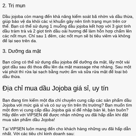
2. Trị mụn
Dầu jojoba còn mang đến khả năng kiểm soát bã nhờn và dầu thừa,
giúp bảo vệ da khỏi các vị khuẩn gây nên tình trạng mụn trên cơ
thể. Bạn có thể sử dụng 1 muỗng dầu jojoba kết hợp với 3 giọt tinh
dầu tràm trà và 2 giọt tinh dầu oải hương để làm hỗn hợp chấm lên
các nốt mụn. Chỉ sau 1 đêm, các nốt mụn sẽ bị tiêu viêm và không
để lại sẹo trên da.
3. Dưỡng da mặt
Bạn cũng có thể sử dụng dầu jojoba để dưỡng da mặt, lấy một vài
giọt dầu sau đó thoa đều lên da mặt massage nhẹ nhàng. Sau một
vài phút thì rửa lại sạch bằng nước ấm và sữa rửa mặt để loại bỏ
dầu thừa.
Địa chỉ mua dầu Jojoba giá sỉ, uy tín
Bạn đang tìm kiếm một địa chỉ chuyên cung cấp các sản phẩm dầu
Jojoba với mức giá sỉ và có sự uy tín trên thị trường? Bạn muốn tìm
một đơn vị cung cấp dầu Jojoba giá sỉ để nhập bán lẻ, bán buôn?
Hãy đến với VIPSEN để được nhận những ưu đãi hấp dẫn khi đặt
mua sản phẩm dầu Jojoba!
Tại VIPSEN luôn mang đến cho khách hàng những ưu đãi hấp dẫn
nhất. Với các tiêu chí kinh doanh sau: