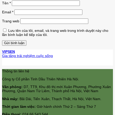
Tên
*
Email
*
Trang web
Lưu tên của tôi, email, và trang web trong trình duyệt này cho
lần bình luận kế tiếp của tôi.
VIPSEN
Gia tăng trải nghiệm cuộc sống
Thông tin liên hệ
Công ty Cổ phần Tinh Dầu Thiên Nhiên Hà Nội.
Văn phòng:
D7, TT9, Khu đô thị mới Xuân Phương, Phường Xuân
Phương, Quận Nam Từ Liêm, Thành phố Hà Nội, Việt Nam
Nhà máy:
Bãi Dài, Tiến Xuân, Thạch Thất, Hà Nội, Việt Nam.
Thời gian làm việc:
Giờ hành chính Thứ 2 – Sáng Thứ 7
Điện thoại:
024 66 543 544