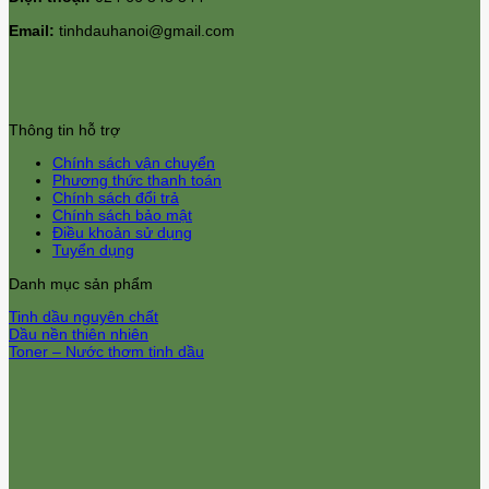
Email:
tinhdauhanoi@gmail.com
Thông tin hỗ trợ
Chính sách vận chuyển
Phương thức thanh toán
Chính sách đổi trả
Chính sách bảo mật
Điều khoản sử dụng
Tuyển dụng
Danh mục sản phẩm
Tinh dầu nguyên chất
Dầu nền thiên nhiên
Toner – Nước thơm tinh dầu