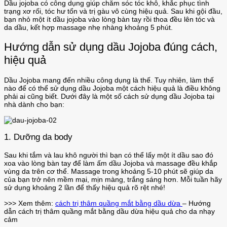
Dầu jojoba có công dụng giúp chăm sóc tóc khô, khắc phục tình
trạng xơ rối, tóc hư tổn và trị gàu vô cùng hiệu quả. Sau khi gội đầu,
bạn nhỏ một ít dầu jojoba vào lòng bàn tay rồi thoa đều lên tóc và
da dầu, kết hợp massage nhẹ nhàng khoảng 5 phút.
Hướng dẫn sử dụng dầu Jojoba đúng cách,
hiệu quả
Dầu Jojoba mang đến nhiều công dụng là thế. Tuy nhiên, làm thế
nào để có thể sử dụng dầu Jojoba một cách hiệu quả là điều không
phải ai cũng biết. Dưới đây là một số cách sử dụng dầu Jojoba tại
nhà dành cho bạn:
1. Dưỡng da body
Sau khi tắm và lau khô người thì bạn có thể lấy một ít dầu sao đó
xoa vào lòng bàn tay để làm ấm dầu Jojoba và massage đều khắp
vùng da trên cơ thể. Massage trong khoảng 5-10 phút sẽ giúp da
của bạn trở nên mềm mại, mịn màng, trắng sáng hơn. Mỗi tuần hãy
sử dụng khoảng 2 lần để thấy hiệu quả rõ rệt nhé!
>>> Xem thêm:
cách trị thâm quầng mắt bằng dầu dừa
– Hướng
dẫn cách trị thâm quầng mắt bằng dầu dừa hiệu quả cho da nhạy
cảm