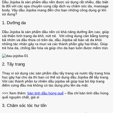
Dầu Jojoba là sản phẩm dầu nền được sử dụng rất nhiều, đặc biệt
là đối với các spa chuyên cung cấp dịch vụ chăm sóc da, massage
body. Vậy dầu Jojoba mang đến cho bạn những công dụng gì khi
sử dụng?
1. Dưỡng da
Dầu Jojoba là sản phẩm dầu nền có khả năng dưỡng ẩm cao, giúp
cải thiện tình trạng da khô, nứt nẻ. Với công dụng cân bằng lượng
bã nhờn và dầu thừa có trên da, dầu Jojoba sẽ bảo vệ da khỏi
những tác nhân gây ra mụn và các thành phần gây hại khác. Giúp
trẻ hóa da, chống lão hóa và giúp cho da bạn luôn được mềm mịn.
2. Tẩy trang
Thay vì sử dụng các sản phẩm dầu tẩy trang và nước tẩy trang hóa
học gây hại cho da thì bạn có thể sử dụng dầu Jojoba để tẩy trang.
Với các thành phần tự nhiên dầu jojoba sẽ giúp loại bỏ lớp trang
điểm cứng đầu mà không có tác dụng phụ lên da mặt.
>>> Xem thêm:
bán tinh dầu húng quế
– Địa chỉ bán tinh dầu húng
quế nguyên chất, giá sỉ
3. Chăm sóc tóc hư tổn