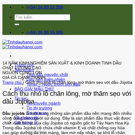
Skip
(+84) 86 88 55 086
to
content
Tìm
kiếm:
(+84) 86 88 55 086
14 NĂM KINH NGHIỆM SẢN XUẤT & KINH DOANH TINH DẦU
Trang chủ
CHẤT LƯỢNG CAO
Sản phẩm
NGUỒN CUNG LỚN
Tinh dầu nguyên chất
GIÁ CẢ CẠNH TRANH
Dầu nền thiên nhiên
Trang chủ
/
Cách thu nhỏ lỗ chân lông, mờ thâm sẹo với dầu Jojoba
Toner – Nước thơm tinh dầu
BÁO GIÁ/ MẪU THỬ
Cách thu nhỏ lỗ chân lông, mờ thâm sẹo với
Tin tức
dầu Jojoba
Tin chuyên ngành
Tin thị trường
Tin mùa vụ
Dầu jojoba
là một trong những sản phẩm dầu nền mang đến nhiều
Về chúng tôi
công dụng cho người sử dụng. Đây là sản phẩm dầu thực vật được
Giỏ hàng: 0
chiết xuất từ hạt của cây Jojoba có nguồn gốc từ Tây Nam Hoa Kỳ.
Trong dầu Jojoba có chứa chất vitamin E và chất chống oxy hóa
cao giúp dưỡng da mịn màng, làm mờ nếp nhăn, se khít lỗ chân