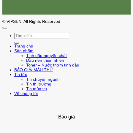
© VIPSEN. All Rights Reserved
Tìm
kiếm:
Trang chủ
Sản phẩm
Tinh dầu nguyên chất
Dầu nền thiên nhiên
Toner – Nước thơm tinh dầu
BÁO GIÁ/ MẪU THỬ
Tin tức
Tin chuyên ngành
Tin thị trường
Tin mùa vụ
Về chúng tôi
Báo giá