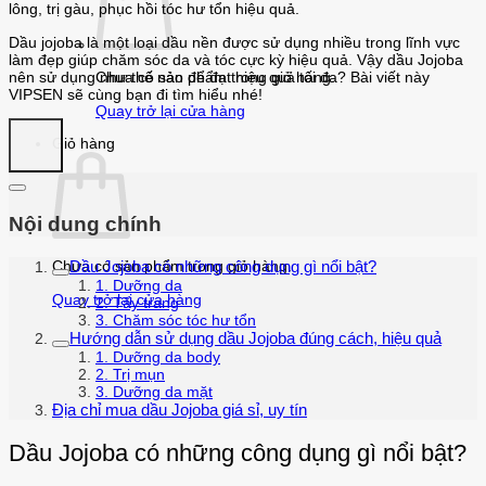
lông, trị gàu, phục hồi tóc hư tổn hiệu quả.
Dầu jojoba là một loại dầu nền được sử dụng nhiều trong lĩnh vực
làm đẹp giúp chăm sóc da và tóc cực kỳ hiệu quả. Vậy dầu Jojoba
nên sử dụng như thế nào để đạt hiệu quả tối đa? Bài viết này
Chưa có sản phẩm trong giỏ hàng.
VIPSEN sẽ cùng bạn đi tìm hiểu nhé!
Quay trở lại cửa hàng
Giỏ hàng
Nội dung chính
Dầu Jojoba có những công dụng gì nổi bật?
Chưa có sản phẩm trong giỏ hàng.
1. Dưỡng da
Quay trở lại cửa hàng
2. Tẩy trang
3. Chăm sóc tóc hư tổn
Hướng dẫn sử dụng dầu Jojoba đúng cách, hiệu quả
1. Dưỡng da body
2. Trị mụn
3. Dưỡng da mặt
Địa chỉ mua dầu Jojoba giá sỉ, uy tín
Dầu Jojoba có những công dụng gì nổi bật?