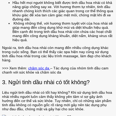
Hầu hết mọi người không biết được tinh dầu hoa nhài có khả
năng giúp chống say xe. Với hương thơm tự nhiên, tinh dầu
nhanh chóng kích thích các giác quan trong cơ thể thông qua
khứu giác để xóa tan cảm giác mệt mỏi, chóng mặt khi đi xe
đường dài.
Không những thế, với hương thơm tuyệt vời của hoa nhài sẽ
giúp mang đến công dụng khử mùi và diệt khuẩn hiệu quả.
Bên cạnh đó trong tinh dầu hoa nhài còn chứa các hoạt chất
mang đến công dụng kháng khuẩn, diệt nấm, kháng virus rất
hiệu quả.
Ngoài ra, tinh dầu hoa nhài còn mang đến nhiều công dụng khác
trong cuộc sống. Bạn có thể thấy các spa hiện nay cũng sử dụng
tinh dầu hoa nhài trong các liệu trình massage, làm đẹp cho khách
hàng.
>>> Xem thêm:
chăm sóc da
– Tác dụng của nhóm tinh dầu cam
chanh với sức khỏe và chăm sóc da
3. Ngửi tinh dầu nhài có tốt không?
Liệu ngửi tinh dầu nhài có tốt hay không? Khi sử dụng tinh dầu hoa
nhài nhiều người luôn cảm thấy không yên tâm vì sợ gây ảnh
hưởng đến cơ thể và sức khỏe. Tuy nhiên, chỉ có những sản phẩm
tinh dầu không có nguồn gốc rõ ràng mới gây nên tác dụng phụ
như đau đầu, chóng mặt và gây hại cho sức khỏe.