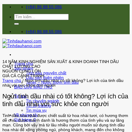
Skip
(+84) 86 88 55 086
to
content
Tìm
kiếm:
(+84) 86 88 55 086
14 NĂM KINH NGHIỆM SẢN XUẤT & KINH DOANH TINH DẦU
Trang chủ
CHẤT LƯỢNG CAO
Sản phẩm
NGUỒN CUNG LỚN
Tinh dầu nguyên chất
GIÁ CẢ CẠNH TRANH
Dầu nền thiên nhiên
Trang chủ
/
Ngửi tinh dầu nhài có tốt không? Lợi ích của tinh dầu
Toner – Nước thơm tinh dầu
nhài với sức khỏe con người
BÁO GIÁ/ MẪU THỬ
Ngửi tinh dầu nhài có tốt không? Lợi ích của
Tin tức
Tin chuyên ngành
tinh dầu nhài với sức khỏe con người
Tin thị trường
Tin mùa vụ
Về chúng tôi
Tinh dầu hoa nhài được chiết suất từ hoa nhài tươi, có hương thơm
Giỏ hàng: 0
dễ chịu, được mệnh danh là hương thơm của tình yêu và sự lãng
mạn. Cũng bởi vậy mà từ lâu nhiều người muốn sử dụng tinh dầu
hoa nhài để xông phòng ngủ, phòng khách, mang đến cho không