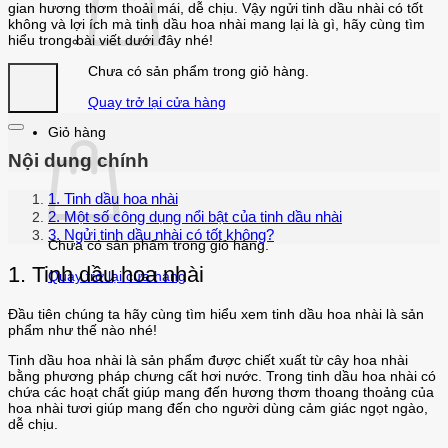
gian hương thơm thoải mái, dễ chịu. Vậy ngửi tinh dầu nhài có tốt
không và lợi ích mà tinh dầu hoa nhài mang lại là gì, hãy cùng tìm
hiểu trong bài viết dưới đây nhé!
Chưa có sản phẩm trong giỏ hàng.
Quay trở lại cửa hàng
Giỏ hàng
Nội dung chính
1. Tinh dầu hoa nhài
2. Một số công dụng nổi bật của tinh dầu nhài
3. Ngửi tinh dầu nhài có tốt không?
Chưa có sản phẩm trong giỏ hàng.
1. Tinh dầu hoa nhài
Quay trở lại cửa hàng
Đầu tiên chúng ta hãy cùng tìm hiểu xem tinh dầu hoa nhài là sản
phẩm như thế nào nhé!
Tinh dầu hoa nhài là sản phẩm được chiết xuất từ cây hoa nhài
bằng phương pháp chưng cất hơi nước. Trong tinh dầu hoa nhài có
chứa các hoạt chất giúp mang đến hương thơm thoang thoảng của
hoa nhài tươi giúp mang đến cho người dùng cảm giác ngọt ngào,
dễ chịu.