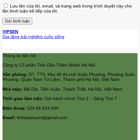
Lưu tên của tôi, email, và trang web trong trình duyệt này cho
lần bình luận kế tiếp của tôi.
VIPSEN
Gia tăng trải nghiệm cuộc sống
Thông tin liên hệ
Công ty Cổ phần Tinh Dầu Thiên Nhiên Hà Nội.
Văn phòng:
D7, TT9, Khu đô thị mới Xuân Phương, Phường Xuân
Phương, Quận Nam Từ Liêm, Thành phố Hà Nội, Việt Nam
Nhà máy:
Bãi Dài, Tiến Xuân, Thạch Thất, Hà Nội, Việt Nam.
Thời gian làm việc:
Giờ hành chính Thứ 2 – Sáng Thứ 7
Điện thoại:
024 66 543 544
Email:
tinhdauhanoi@gmail.com