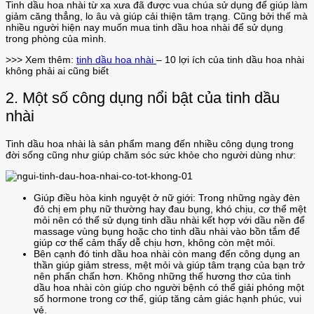
Tinh dầu hoa nhài từ xa xưa đã được vua chúa sử dụng để giúp làm
giảm căng thẳng, lo âu và giúp cải thiện tâm trạng. Cũng bởi thế mà
nhiều người hiện nay muốn mua tinh dầu hoa nhài để sử dụng
trong phòng của mình.
>>> Xem thêm:
tinh dầu hoa nhài
– 10 lợi ích của tinh dầu hoa nhài
không phải ai cũng biết
2. Một số công dụng nổi bật của tinh dầu
nhài
Tinh dầu hoa nhài là sản phẩm mang đến nhiều công dụng trong
đời sống cũng như giúp chăm sóc sức khỏe cho người dùng như:
Giúp điều hòa kinh nguyệt ở nữ giới: Trong những ngày đèn
đỏ chị em phụ nữ thường hay đau bụng, khó chịu, cơ thể mệt
mỏi nên có thể sử dụng tinh dầu nhài kết hợp với dầu nền để
massage vùng bụng hoặc cho tinh dầu nhài vào bồn tắm để
giúp cơ thể cảm thấy dễ chịu hơn, không còn mệt mỏi.
Bên cạnh đó tinh dầu hoa nhài còn mang đến công dụng an
thần giúp giảm stress, mệt mỏi và giúp tâm trạng của bạn trở
nên phấn chấn hơn. Không những thế hương thơ của tinh
dầu hoa nhài còn giúp cho người bệnh có thể giải phóng một
số hormone trong cơ thể, giúp tăng cảm giác hạnh phúc, vui
vẻ.