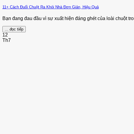
11+ Cách Đuổi Chuột Ra Khỏi Nhà Đơn Giản, Hiệu Quả
Bạn đang đau đầu vì sự xuất hiện đáng ghét của loài chuột tro
... đọc tiếp
12
Th7