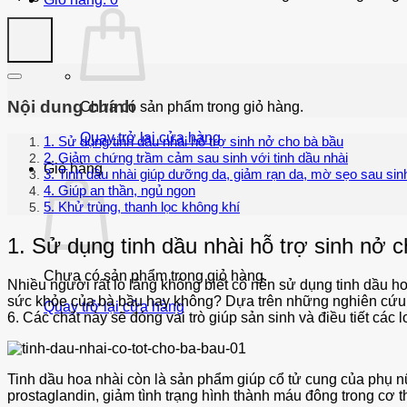
Nội dung chính
Chưa có sản phẩm trong giỏ hàng.
Quay trở lại cửa hàng
1. Sử dụng tinh dầu nhài hỗ trợ sinh nở cho bà bầu
2. Giảm chứng trầm cảm sau sinh với tinh dầu nhài
Giỏ hàng
3. Tinh dầu nhài giúp dưỡng da, giảm rạn da, mờ sẹo sau sin
4. Giúp an thần, ngủ ngon
5. Khử trùng, thanh lọc không khí
1. Sử dụng tinh dầu nhài hỗ trợ sinh nở 
Chưa có sản phẩm trong giỏ hàng.
Nhiều người rất lo lắng không biết có nên sử dụng tinh dầu h
sức khỏe của bà bầu hay không? Dựa trên những nghiên cứu c
Quay trở lại cửa hàng
6. Các chất này sẽ đóng vai trò giúp sản sinh và điều tiết c
Tinh dầu hoa nhài còn là sản phẩm giúp cổ tử cung của phụ nữ 
prostaglandin, giảm tình trạng hình thành máu đông trong cơ