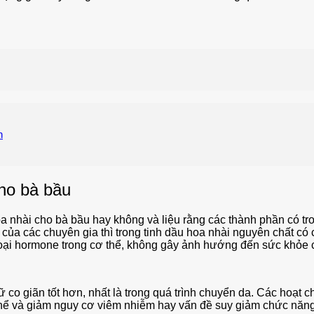
h
cho bà bầu
oa nhài cho bà bầu hay không và liệu rằng các thành phần có t
ủa các chuyên gia thì trong tinh dầu hoa nhài nguyên chất có
ác loại hormone trong cơ thể, không gây ảnh hướng đến sức khỏ
co giãn tốt hơn, nhất là trong quá trình chuyển da. Các hoạt chấ
 thể và giảm nguy cơ viêm nhiễm hay vấn đề suy giảm chức năng