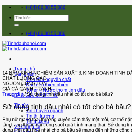
Skip
(+84) 86 88 55 086
to
Tìm
content
kiếm:
(+84) 86 88 55 086
Trang chủ
14 NĂM KINH NGHIỆM SẢN XUẤT & KINH DOANH TINH D
Sản phẩm
CHẤT LƯỢNG CAO
Tinh dầu nguyên chất
NGUỒN CUNG LỚN
Dầu nền thiên nhiên
GIÁ CẢ CẠNH TRANH
Toner – Nước thơm tinh dầu
Trang chủ
/
Sử dụng tinh dầu nhài có tốt cho bà bầu?
BÁO GIÁ/ MẪU THỬ
Sử dụng tinh dầu nhài có tốt cho bà bầu?
Tin tức
Tin chuyên ngành
Tin thị trường
Phụ nữ mang thai thường xuyên cảm thấy mệt mỏi, cơ thể nặn
Tin mùa vụ
tâm trạng thoải mái trong suốt quá trình mang thai. Sử dụng t
Về chúng tôi
dụng tinh dầu hoa nhài cho bà bầu sẽ mang đến những công 
Giỏ hàng: 0