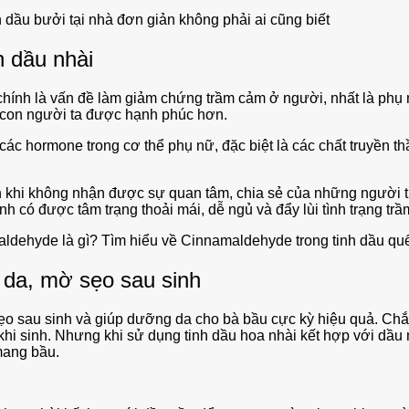
 dầu bưởi tại nhà đơn giản không phải ai cũng biết
h dầu nhài
 chính là vấn đề làm giảm chứng trầm cảm ở người, nhất là ph
ho con người ta được hạnh phúc hơn.
ác hormone trong cơ thể phụ nữ, đặc biệt là các chất truyền thầ
h khi không nhận được sự quan tâm, chia sẻ của những người th
h có được tâm trạng thoải mái, dễ ngủ và đẩy lùi tình trạng trầ
ldehyde là gì? Tìm hiểu về Cinnamaldehyde trong tinh dầu qu
 da, mờ sẹo sau sinh
 sẹo sau sinh và giúp dưỡng da cho bà bầu cực kỳ hiệu quả. C
hi sinh. Nhưng khi sử dụng tinh dầu hoa nhài kết hợp với dầu 
 mang bầu.