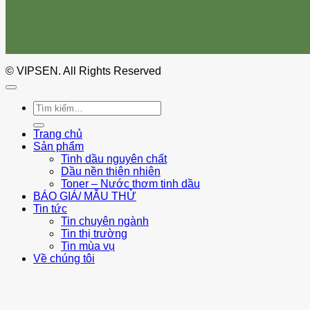
© VIPSEN. All Rights Reserved
Tìm
kiếm:
Trang chủ
Sản phẩm
Tinh dầu nguyên chất
Dầu nền thiên nhiên
Toner – Nước thơm tinh dầu
BÁO GIÁ/ MẪU THỬ
Tin tức
Tin chuyên ngành
Tin thị trường
Tin mùa vụ
Về chúng tôi