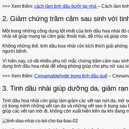
>>> Xem thêm:
cách làm tinh dầu bưởi tại nhà
– Cách làm tinh
2. Giảm chứng trầm cảm sau sinh với tin
Một trong những công dụng tốt nhất của tinh dầu hoa nhài đó
nhài sẽ giúp mang lại cảm giác thoải mái, dễ chịu và giúp c
Không những thế, tinh dầu hoa nhài còn kích thích giải phóng c
người bệnh.
Vì hiện nay, có rất nhiều phụ nữ mắc chứng trầm cảm sau sin
dụng tinh dầu hoa nhài để xông phòng giúp cho phụ nữ sau sin
>>> Xem thêm:
Cinnamaldehyde trong tinh dầu quế
– Cinnama
3. Tinh dầu nhài giúp dưỡng da, giảm rạn
Tinh dầu hoa nhài còn giúp làm giảm các vết rạn nứt da, mờ
có trong mình những vết rạn da và những vết sẹo ở bụng sau k
giúp các vết rạn mờ đi, không còn xuất hiện trên da khi đang