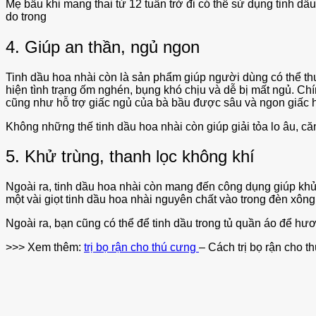
Mẹ bầu khi mang thai từ 12 tuần trở đi có thể sử dụng tinh dầ
do trong
4. Giúp an thần, ngủ ngon
Tinh dầu hoa nhài còn là sản phẩm giúp người dùng có thể th
hiện tình trạng ốm nghén, bụng khó chịu và dễ bị mất ngủ. Ch
cũng như hỗ trợ giấc ngủ của bà bầu được sâu và ngon giấc
Không những thế tinh dầu hoa nhài còn giúp giải tỏa lo âu, c
5. Khử trùng, thanh lọc không khí
Ngoài ra, tinh dầu hoa nhài còn mang đến công dụng giúp khử 
một vài giọt tinh dầu hoa nhài nguyên chất vào trong đèn xôn
Ngoài ra, bạn cũng có thể để tinh dầu trong tủ quần áo để hươ
>>> Xem thêm:
trị bọ rận cho thú cưng
– Cách trị bọ rận cho t