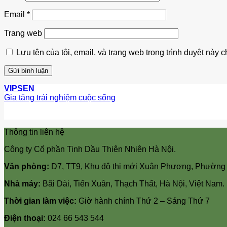
Email
*
Trang web
Lưu tên của tôi, email, và trang web trong trình duyệt này ch
VIPSEN
Gia tăng trải nghiệm cuộc sống
Thông tin liên hệ
Công ty Cổ phần Tinh Dầu Thiên Nhiên Hà Nội.
Văn phòng:
D7, TT9, Khu đô thị mới Xuân Phương, Phường
Nhà máy:
Bãi Dài, Tiến Xuân, Thạch Thất, Hà Nội, Việt Nam.
Thời gian làm việc:
Giờ hành chính Thứ 2 – Sáng Thứ 7
Điện thoại:
024 66 543 544