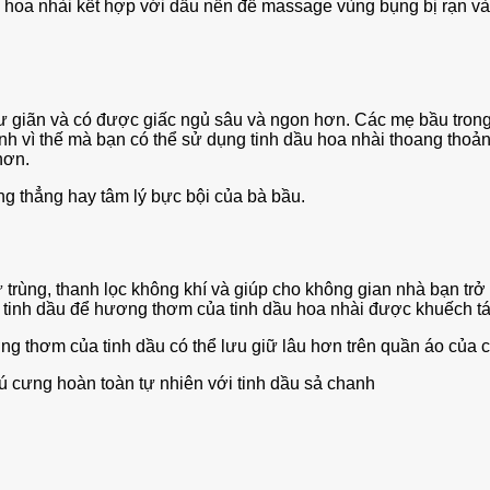
u hoa nhài kết hợp với dầu nền để massage vùng bụng bị rạn và gi
ư giãn và có được giấc ngủ sâu và ngon hơn. Các mẹ bầu trong
ính vì thế mà bạn có thể sử dụng tinh dầu hoa nhài thoang thoả
 hơn.
ăng thẳng hay tâm lý bực bội của bà bầu.
trùng, thanh lọc không khí và giúp cho không gian nhà bạn trở
g tinh dầu để hương thơm của tinh dầu hoa nhài được khuếch tá
ng thơm của tinh dầu có thể lưu giữ lâu hơn trên quần áo của c
hú cưng hoàn toàn tự nhiên với tinh dầu sả chanh