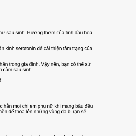
ụ nữ sau sinh. Hương thơm của tinh dầu hoa
n kinh serotonin để cải thiện tâm trạng của
ân trong gia đình. Vậy nên, bạn có thể sử
m cảm sau sinh.
ế
hắc hẳn mọi chị em phụ nữ khi mang bầu đều
nền để thoa lên những vùng da bị rạn sẽ