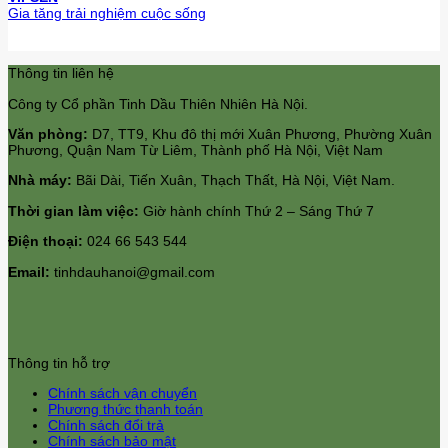
Gia tăng trải nghiệm cuộc sống
Thông tin liên hệ
Công ty Cổ phần Tinh Dầu Thiên Nhiên Hà Nội.
Văn phòng:
D7, TT9, Khu đô thị mới Xuân Phương, Phường Xuân
Phương, Quận Nam Từ Liêm, Thành phố Hà Nội, Việt Nam
Nhà máy:
Bãi Dài, Tiến Xuân, Thạch Thất, Hà Nội, Việt Nam.
Thời gian làm việc:
Giờ hành chính Thứ 2 – Sáng Thứ 7
Điện thoại:
024 66 543 544
Email:
tinhdauhanoi@gmail.com
Thông tin hỗ trợ
Chính sách vận chuyển
Phương thức thanh toán
Chính sách đổi trả
Chính sách bảo mật