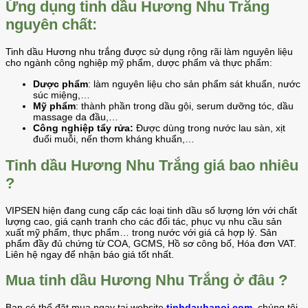
Ứng dụng tinh dầu Hương Nhu Trắng
nguyên chất:
Tinh dầu Hương nhu trắng được sử dụng rộng rãi làm nguyên liệu
cho ngành công nghiệp mỹ phẩm, dược phẩm và thực phẩm:
Dược phẩm
: làm nguyên liệu cho sản phẩm sát khuẩn, nước
súc miệng,…
Mỹ phẩm
: thành phần trong dầu gội, serum dưỡng tóc, dầu
massage da đầu,…
Công nghiệp tẩy rửa:
Được dùng trong nước lau sàn, xịt
đuổi muỗi, nến thơm kháng khuẩn,…
Tinh dầu Hương Nhu Trắng giá bao nhiêu
?
VIPSEN hiện đang cung cấp các loại tinh dầu số lượng lớn với chất
lượng cao, giá cạnh tranh cho các đối tác, phục vụ nhu cầu sản
xuất mỹ phẩm, thực phẩm… trong nước với giá cả hợp lý. Sản
phẩm đầy đủ chứng từ COA, GCMS, Hồ sơ công bố, Hóa đơn VAT.
Liên hệ ngay để nhận báo giá tốt nhất.
Mua tinh dầu Hương Nhu Trắng ở đâu ?
Bạn có thể đặt mua ngay tại website
tinhdauhanoi.com
, chúng tôi