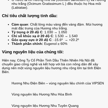
nhu trắng (Ocimum Gratissimum L ) đều thuộc họ Hoa môi
(Labiatae).
Chỉ tiêu chất lượng tinh dầu:
Cảm quan
: Chất lỏng màu vàng đến vàng đậm. Mùi hương
mát đặc trưng của Hương nhu trắng.
Tỷ trọng ở 20 độ C
:
1.030 → 1.050
Chỉ số khúc xạ ở 20 độ C
:
1.530 → 1.540
Góc quay cực ở 20 độ C
:
-15.6º
→ +20.2
º
Thành phần chính:
Eugenol
≥
60%
Vùng nguyên liệu của chúng tôi:
Hiện nay, Công Ty Cổ Phần Tinh Dầu Thiên Nhiên Hà Nội đã
chuyển giao công nghệ và kết hợp với bà con nông dân để xây
dựng nên một vùng nguyên liệu hương nhu rộng lớn tại tỉnh Điện
Biên.
Hương Nhu Điện Biên – vùng nguyên liệu chính của VIPSEN
Vùng nguyên liệu Hương Nhu Hòa Bình
Vùng nguyên liệu Hương Nhu Tuyên Quang