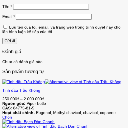
Tên
*
Email
*
Lưu tên của tôi, email, và trang web trong trình duyệt này cho
lần bình luận kế tiếp của tôi.
Đánh giá
Chưa có đánh giá nào.
Sản phẩm tương tự
Tinh dầu Trầu Không
Khoảng
250.000
₫
–
2.000.000
₫
giá:
Nguồn gốc:
Piper betle
từ
CAS:
84775-81-5
250.000₫
Hoạt chất chính:
Eugenol, Methyl chavicol, chavicol, copaene
đến
Chọn
Sản
2.000.000₫
phẩm