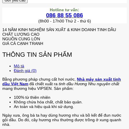
Hotline tư vấn:
086 88 55 086
(8h00 - 17h00 Thứ 2 - thứ 6)
14 NĂM KINH NGHIỆM SẢN XUẤT & KINH DOANH TINH DẦU
CHẤT LƯỢNG CAO
NGUỒN CUNG LỚN
GIÁ CẢ CẠNH TRANH
THÔNG TIN SẢN PHẨM
Mô tả
Đánh giá (0)
Bằng phương pháp chưng cất hơi nước,
Nhà máy sản xuất tinh
dầu Việt Nam
đã chiết xuất ra
tinh dầu Hương Nhu nguyên chất
mang thương hiệu VIPSEN. Sản phẩm:
100% từ thiên nhiên
Không chứa hóa chất, chất bảo quản.
An toàn và hiệu quả khi sử dụng.
Ngày xưa, ông bà ta hay dùng hương nhu và bồ kết để đun nước
gội dầu. Do đó, cây hương nhu thường được trồng ở xung quanh
nhà.