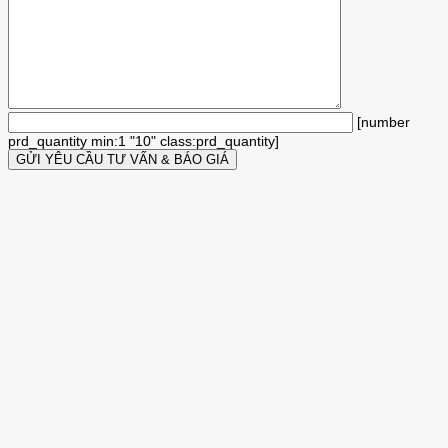
[number
prd_quantity min:1 "10" class:prd_quantity]