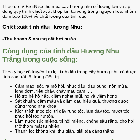
Theo đó, VIPSEN sẽ thu mua cây hương nhu số lượng lớn và áp
dụng quy trình chiết xuất khép kín tại vùng trồng nguyên liệu, nhằm
đảm bảo 100% về chất lượng của tinh dầu.
Chiết xuất tinh dầu Hương Nhu:
-Thu hoạch & chưng cất hơi nước:
Công dụng của tinh dầu Hương Nhu
Trắng trong cuộc sống:
Theo y học cổ truyền lưu lại, tinh dầu trong cây hương nhu có dược
tính cao, rất tốt trong điều trị:
Cảm mạo, sốt, ra mồ hôi, nhức đầu, đau bụng, nôn mửa,
long đờm, tiêu chảy, chảy máu cam, …
Hỗ trợ hệ hô hấp, giảm nghẹt mũi, ho và viêm họng
Sát khuẩn, cầm máu và giảm đau hiệu quả, thường được
dùng trong nha khoa.
Kích thích mọc tóc, trị gãy rụng tóc, làm dày tóc, mượt tóc,
phục hồi tóc hư tổn.
Làm nước súc miệng, trị hôi miệng, chống sâu răng, cho hơi
thở thơm mát tự nhiên.
Thanh lọc không khí, thư giãn, giải tỏa căng thẳng.