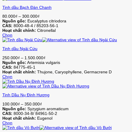
này
Tinh dầu Bạch Đàn Chanh
có
nhiều
Khoảng
80.000
₫
–
300.000
₫
biến
giá:
Nguồn gốc:
Eucalyptus citriodora
thể.
từ
CAS:
8000-48-4 / 85203-56-1
Các
80.000₫
Hoạt chất chính:
Citronellal
tùy
đến
Chọn
chọn
Sản
300.000₫
có
phẩm
thể
Tinh dầu Ngải Cứu
này
được
có
chọn
Khoảng
250.000
₫
–
1.500.000
₫
nhiều
trên
giá:
Nguồn gốc:
Artemisia vulgaris
biến
trang
từ
CAS:
84775-45-1
thể.
sản
250.000₫
Hoạt chất chính:
Thujone, Caryophyllene, Germacrene D
Các
phẩm
đến
Chọn
tùy
Sản
1.500.000₫
chọn
phẩm
có
này
thể
Tinh Dầu Nụ Đinh Hương
có
được
nhiều
chọn
Khoảng
100.000
₫
–
350.000
₫
biến
trên
giá:
Nguồn gốc:
Syzygium aromaticum
thể.
trang
từ
CAS:
8000-34-8/ 84961-50-2
Các
sản
100.000₫
Hoạt chất chính:
Eugenol
tùy
phẩm
đến
Chọn
chọn
Sản
350.000₫
có
phẩm