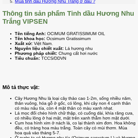
Mua tinh dầu Hương Nhu Trắng ở đâu ?
Thông tin sản phẩm Tinh dầu Hương Nhu
Trắng VIPSEN
Tên tiếng Anh:
OCIMUM GRATISSIMUM OIL
Tên khoa học:
Ocsimum Gratissimum
Xuất xứ:
Việt Nam.
Nguyên liệu chiết xuất:
Lá hương nhu
Phương pháp chiết:
Chưng cất hơi nước
Tiêu chuẩn:
TCCS/DDVN
Mô tả thực vật:
Cây Hương Nhu là loại cây thảo cao 1-2m, sống nhiều năm,
thân vuông, hóa gỗ ở gốc, có lông, khi cây non 4 cạnh thân
có màu nâu tía, còn 4 mặt thân có màu xanh nhạt.
Lá mọc đối chéo hình chữ thập, có cuống dài, khía răng cưa,
có nhiều lông ở hai mặt, mặt trên xanh thẫm hơn mặt dưới.
Cụm hoa hình xim ở nách lá, co lại thành xim đơn. Hoa không
đều, có tràng hoa màu trắng. Toàn cây có mùi thơm. Mùa
hoa quả vào tháng 5-7.
Ở nước ta có Hương nhu tía (Ocimum sanxctum L) và Hương