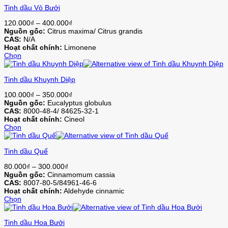
thể
Tinh dầu Vỏ Bưởi
này
được
có
chọn
Khoảng
120.000
₫
–
400.000
₫
nhiều
trên
giá:
Nguồn gốc:
Citrus maxima/ Citrus grandis
biến
trang
từ
CAS:
N/A
thể.
sản
120.000₫
Hoạt chất chính:
Limonene
Các
phẩm
đến
Chọn
tùy
Sản
400.000₫
chọn
phẩm
có
Tinh dầu Khuynh Diệp
này
thể
có
được
Khoảng
100.000
₫
–
350.000
₫
nhiều
chọn
giá:
Nguồn gốc:
Eucalyptus globulus
biến
trên
từ
CAS:
8000-48-4/ 84625-32-1
thể.
trang
100.000₫
Hoạt chất chính:
Cineol
Các
sản
đến
Chọn
tùy
phẩm
Sản
350.000₫
chọn
phẩm
có
Tinh dầu Quế
này
thể
có
được
Khoảng
80.000
₫
–
300.000
₫
nhiều
chọn
giá:
Nguồn gốc:
Cinnamomum cassia
biến
trên
từ
CAS:
8007-80-5/84961-46-6
thể.
trang
80.000₫
Hoạt chất chính:
Aldehyde cinnamic
Các
sản
đến
Chọn
tùy
phẩm
Sản
300.000₫
chọn
phẩm
có
Tinh dầu Hoa Bưởi
này
thể