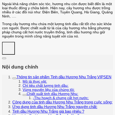
Ngoài khả năng chăm sóc tóc, hương nhu còn được biết đến là một
loại thuốc đông y chữa bệnh. Hiện nay, cây hương nhu được trồng
nhiều ở các đồi núi như: Điện Biên, Tuyên Quang, Hà Giang, Quảng
Ninh, ….
Trong cây hương nhu chứa một lượng tinh dầu rất tốt cho sức khỏe
con người. Được chiết xuất từ lá của cây hương nhu bằng phương
pháp chưng cất hơi nước truyền thống, tinh dầu hương nhu giữ
nguyên trong mình công năng tuyệt vời của nó.
Nội dung chính
Thông tin sản phẩm Tinh dầu Hương Nhu Trắng VIPSEN
Mô tả thực vật:
Chỉ tiêu chất lượng tinh dầu:
Vùng nguyên liệu của chúng tôi:
Chiết xuất tinh dầu Hương Nhu:
-Thu hoạch & chưng cất hơi nước:
Công dụng của tinh dầu Hương Nhu Trắng trong cuộc sống:
Ứng dụng tinh dầu Hương Nhu Trắng nguyên chất:
Tinh dầu Hương Nhu Trắng giá bao nhiêu ?