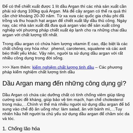
Để có thể chiết xuất được 1 lít dầu Argan thì các nhà sản xuất cần
phải sử dụng 100kg quả Argan. Mà để cây argan có thể ra quả thì
cần chờ khoảng 20-30 năm. Từ xa xưa các quốc gia châu phi đã
trồng và thu hoạch hạt argan để chiết xuất lấy dầu thủ công. Ngày
nay, các nhà sản xuất đã đưa quả argan vào để sản xuất công
nghiệp với phương pháp chiết xuất ép lạnh cho ra những chai dầu
argan với chất lượng tốt nhất.
Trong dầu argan có chứa hàm lượng vitamin E cao, đặc biệt là các
chất chống oxy hóa như: phenol, carotenes, squalene và các axit
béo thiết yếu khác. Vậy nên, người ta sử dụng dầu argan với rất
nhiều công dụng trong đời sống.
>>> Xem thêm:
kiểm nghiệm chất lượng tinh dầu
– Các phương
pháp kiểm nghiệm chất lượng tinh dầu
Dầu Argan mang đến những công dụng gì?
Dầu Argan có chứa các dưỡng chất có tính chống viêm giúp tăng
cường sức đề kháng, giúp bảo vệ tim mạch, hạn chế cholesterol
trong máu,…Chính vì thế mà nhiều người sử dụng dầu argan để bổ
sung vào chế độ ăn uống như: làm salad, ăn với bánh mì,…Tuy
nhiên hầu hết người ta chủ yếu sử dụng dầu argan để chăm sóc da
và tóc.
1. Chống lão hóa