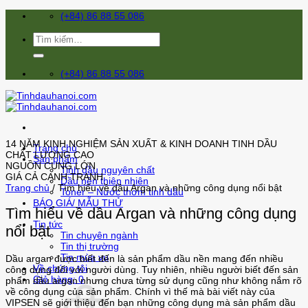
Skip
(+84) 86 88 55 086
to
content
Tìm
kiếm:
(+84) 86 88 55 086
14 NĂM KINH NGHIỆM SẢN XUẤT & KINH DOANH TINH DẦU
Trang chủ
CHẤT LƯỢNG CAO
Sản phẩm
NGUỒN CUNG LỚN
Tinh dầu nguyên chất
GIÁ CẢ CẠNH TRANH
Dầu nền thiên nhiên
Trang chủ
/
Tìm hiểu về dầu Argan và những công dụng nổi bật
Toner – Nước thơm tinh dầu
BÁO GIÁ/ MẪU THỬ
Tìm hiểu về dầu Argan và những công dụng
Tin tức
nổi bật
Tin chuyên ngành
Tin thị trường
Tin mùa vụ
Dầu argan được biết đến là sản phẩm dầu nền mang đến nhiều
Về chúng tôi
công dụng đối với người dùng. Tuy nhiên, nhiều người biết đến sản
Giỏ hàng: 0
phẩm dầu argan nhưng chưa từng sử dụng cũng như không nắm rõ
về công dụng của sản phẩm. Chính vì thế mà bài viết này của
VIPSEN sẽ giới thiệu đến bạn những công dụng mà sản phẩm dầu