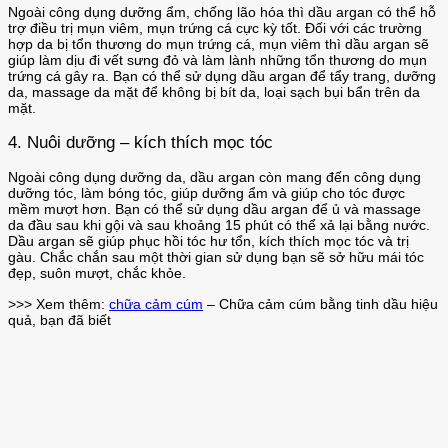
Ngoài công dụng dưỡng ẩm, chống lão hóa thì dầu argan có thể hỗ
trợ điều trị mụn viêm, mụn trứng cá cực kỳ tốt. Đối với các trường
hợp da bị tổn thương do mụn trứng cá, mụn viêm thì dầu argan sẽ
giúp làm dịu đi vết sưng đỏ và làm lành những tổn thương do mụn
trứng cá gây ra. Bạn có thể sử dụng dầu argan để tẩy trang, dưỡng
da, massage da mặt để không bị bít da, loại sạch bụi bẩn trên da
mặt.
4. Nuôi dưỡng – kích thích mọc tóc
Ngoài công dụng dưỡng da, dầu argan còn mang đến công dụng
dưỡng tóc, làm bóng tóc, giúp dưỡng ẩm và giúp cho tóc được
mềm mượt hơn. Bạn có thể sử dụng dầu argan để ủ và massage
da đầu sau khi gội và sau khoảng 15 phút có thể xả lại bằng nước.
Dầu argan sẽ giúp phục hồi tóc hư tổn, kích thích mọc tóc và trị
gàu. Chắc chắn sau một thời gian sử dụng bạn sẽ sở hữu mái tóc
đẹp, suôn mượt, chắc khỏe.
>>> Xem thêm:
chữa cảm cúm
– Chữa cảm cúm bằng tinh dầu hiệu
quả, bạn đã biết