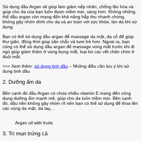
Sử dụng dầu Argan sẽ giúp làm giảm nếp nhăn, chống lão hóa và
giúp cho da của bạn luôn được mềm mịn, sáng hơn. Không những
thế dầu argan còn mang đến khả năng hấp thu nhanh chóng,
không gây nhờn dính cho da và an toàn với sức khỏe, làn da khi sử
dụng.
Bạn có thể sử dụng dầu argan để massage da mặt, da cổ để giúp
thư giãn, đồng thời giúp săn chắc và tươi trẻ hơn. Ngoài ra, bạn
cũng có thể sử dụng dầu argan để massage vùng mắt trước khi đi
ngủ giúp giảm thâm ở vùng bọng mắt, loại bỏ các vết chân chim ở
đuôi mắt.
>>> Xem thêm:
sử dụng tinh dầu
– Những điều cần lưu ý khi sử
dụng tinh dầu
2. Dưỡng ẩm da
Bên cạnh đó dầu Argan có chứa nhiều vitamin E mang đến công
dụng dưỡng ẩm mạnh mẽ, giúp cho da luôn mềm mịn. Bên cạnh
đó, dầu nền không gây nhờn rít nên bạn có thể sử dụng để thoa lên
các vùng da mặt, da tay,…
Argan oil with fruits
3. Trị mụn trứng cá