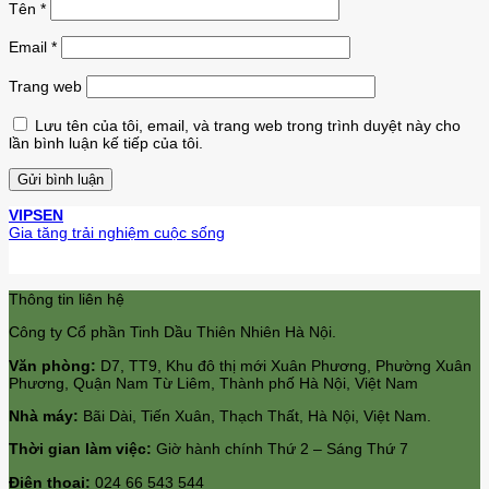
Tên
*
Email
*
Trang web
Lưu tên của tôi, email, và trang web trong trình duyệt này cho
lần bình luận kế tiếp của tôi.
VIPSEN
Gia tăng trải nghiệm cuộc sống
Thông tin liên hệ
Công ty Cổ phần Tinh Dầu Thiên Nhiên Hà Nội.
Văn phòng:
D7, TT9, Khu đô thị mới Xuân Phương, Phường Xuân
Phương, Quận Nam Từ Liêm, Thành phố Hà Nội, Việt Nam
Nhà máy:
Bãi Dài, Tiến Xuân, Thạch Thất, Hà Nội, Việt Nam.
Thời gian làm việc:
Giờ hành chính Thứ 2 – Sáng Thứ 7
Điện thoại:
024 66 543 544