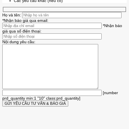
Các yêu cầu khác (nếu có)
Họ và tên:
*Nhận báo giá qua email:
*Nhận báo
giá qua số điện thoại:
Nội dung yêu cầu:
[number
prd_quantity min:1 "10" class:prd_quantity]